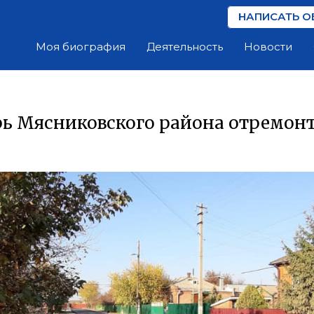
НАПИСАТЬ О
Моя биография
Деятельность
Новости
рь Мясниковского района отремон