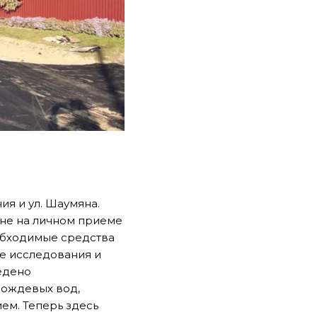
ия и ул. Шаумяна.
мне на личном приеме
обходимые средства
е исследования и
едено
дождевых вод,
ем. Теперь здесь