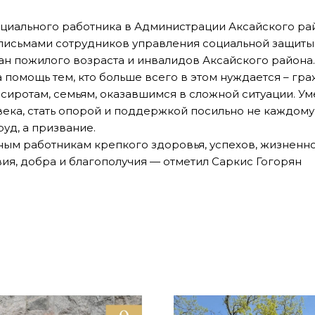
циального работника в Администрации Аксайского ра
исьмами сотрудников управления социальной защиты
н пожилого возраста и инвалидов Аксайского района.
 помощь тем, кто больше всего в этом нуждается – г
 сиротам, семьям, оказавшимся в сложной ситуации. У
века, стать опорой и поддержкой посильно не каждому
руд, а призвание.
ым работникам крепкого здоровья, успехов, жизненно
ия, добра и благополучия — отметил Саркис Гогорян
ь