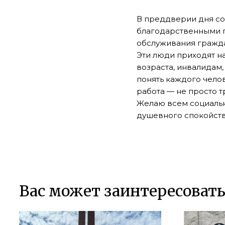
В преддверии дня со
благодарственными п
обслуживания гражда
Эти люди приходят на
возраста, инвалидам,
понять каждого чело
работа — не просто т
Желаю всем социальн
душевного спокойств
Вас может заинтересоват