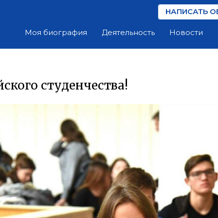
НАПИСАТЬ О
Моя биография
Деятельность
Новости
йского студенчества!