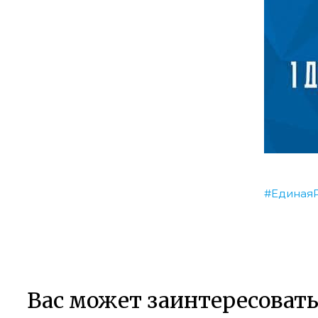
#
Единая
Вас может заинтересоват