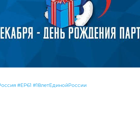
Россия
#
ЕР61
#
18летЕдинойРоссии
ь